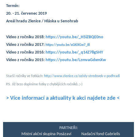
Termín:
20. - 21. červenec 2019
Areál hradu Zlenice / Hláska u Senohrab
Video z ročníku 2018:
https://youtu.be/_H5iZBQE0no
Video z ročníku 2017:
https://youtu.be/xGKIXGw7_I8
Video z ročníku 2016:
https://youtu.be/_q14Z78gSHY
Video z ročníku 2015:
https://youtu.be/LzmvaGdxmXw
Starší ročníky ve fotkách:
http://www.zlenice.cz/ozivly-stredovek-v-podhradi
P.S. Již brzo doplníme fotky z chybějících ročníků..;-)
> Více informací a aktuality k akci najdete zde <
PARTNEŘI:
Místní akční skupina Posázaví
Nadační fond Gabrielis