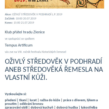
Akce:
OŽIVLÝ STŘEDOVĚK V PODHRADÍ L.P. 2019
Začátek:
10:00 20.07.2019
Konec:
15:00 21.07.2019
Klub přátel hradu Zlenice
ve spolupráci se spolkem
Tempus Artificum
vás zve na VIII. ročník festivalu historických řemesel
OŽIVLÝ STŘEDOVĚK V PODHRADÍ
ANEB STŘEDOVĚKÁ ŘEMESLA NA
VLASTNÍ KŮŽI.
Vyzkoušejte si:
předení | tkaní | lucet | ražba do kůže | práce s dřevem, lýkem a
proutím | odlévání bronzu
zpracování obilí | dobová kuchyň | dobová hudba | lukostřelba