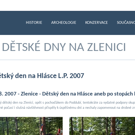
HISTORIE
ARCHEOLOGIE
KONZERVACE
SOUČASN
DĚTSKÉ DNY NA ZLENICI
tský den na Hlásce L.P. 2007
 8. 2007 - Zlenice - Dětský den na Hlásce aneb po stopách 
ý dětský den na Zlenici, opět s pochoďákem do Poddubí, tentokráte za vydatné podpory skup
né počasí i slušná návštěvnost přispěly k úspěšnému dni a nechaly zapomenout na drobné z