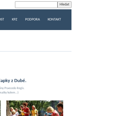
OST
KPZ
PODPORA
KONTAKT
lapky z Dubé.
iny Praecedo Regis.
matky kolem..:)