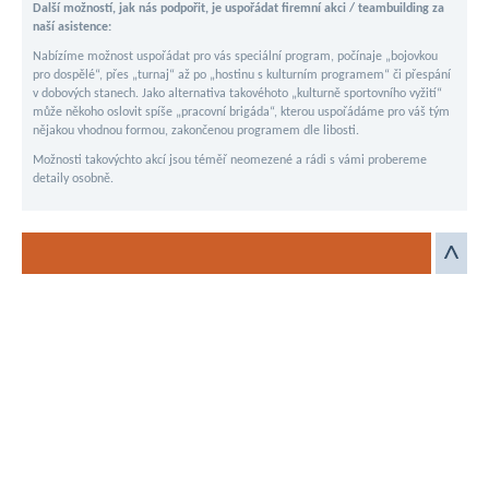
Další možností, jak nás podpořit, je uspořádat firemní akci / teambuilding za
naší asistence:
Nabízíme možnost uspořádat pro vás speciální program, počínaje „bojovkou
pro dospělé“, přes „turnaj“ až po „hostinu s kulturním programem“ či přespání
v dobových stanech. Jako alternativa takovéhoto „kulturně sportovního vyžití“
může někoho oslovit spíše „pracovní brigáda“, kterou uspořádáme pro váš tým
nějakou vhodnou formou, zakončenou programem dle libosti.
Možnosti takovýchto akcí jsou téměř neomezené a rádi s vámi probereme
detaily osobně.