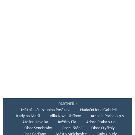
PARTNEŘI:
Místní akční skupina Posázaví
Nadační fond Gabrielis
Hrady na Malši
Villa Nova Uhřínov
Archaia Praha o.p.s.
Atelier Havelka
Květiny Ela
Adore Praha s.r.o.
Obec Senohraby
Obec Lštění
Obec Čtyřkoly
Obec Čerčany
Město Mnichovice
Kudy z nudy