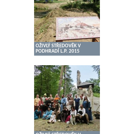
OŽIVLÝ STŘEDOVĚK V
PODHRADÍ L.P. 2015