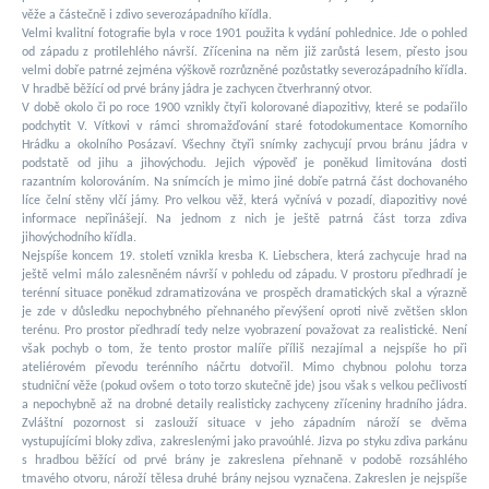
věže a částečně i zdivo severozápadního křídla.
Velmi kvalitní fotografie byla v roce 1901 použita k vydání pohlednice. Jde o pohled
od západu z protilehlého návrší. Zřícenina na něm již zarůstá lesem, přesto jsou
velmi dobře patrné zejména výškově rozrůzněné pozůstatky severozápadního křídla.
V hradbě běžící od prvé brány jádra je zachycen čtverhranný otvor.
V době okolo či po roce 1900 vznikly čtyři kolorované diapozitivy, které se podařilo
podchytit V. Vítkovi v rámci shromažďování staré fotodokumentace Komorního
Hrádku a okolního Posázaví. Všechny čtyři snímky zachycují prvou bránu jádra v
podstatě od jihu a jihovýchodu. Jejich výpověď je poněkud limitována dosti
razantním kolorováním. Na snímcích je mimo jiné dobře patrná část dochovaného
líce čelní stěny vlčí jámy. Pro velkou věž, která vyčnívá v pozadí, diapozitivy nové
informace nepřinášejí. Na jednom z nich je ještě patrná část torza zdiva
jihovýchodního křídla.
Nejspíše koncem 19. století vznikla kresba K. Liebschera, která zachycuje hrad na
ještě velmi málo zalesněném návrší v pohledu od západu. V prostoru předhradí je
terénní situace poněkud zdramatizována ve prospěch dramatických skal a výrazně
je zde v důsledku nepochybného přehnaného převýšení oproti nivě zvětšen sklon
terénu. Pro prostor předhradí tedy nelze vyobrazení považovat za realistické. Není
však pochyb o tom, že tento prostor malíře příliš nezajímal a nejspíše ho při
ateliérovém převodu terénního náčrtu dotvořil. Mimo chybnou polohu torza
studniční věže (pokud ovšem o toto torzo skutečně jde) jsou však s velkou pečlivostí
a nepochybně až na drobné detaily realisticky zachyceny zříceniny hradního jádra.
Zvláštní pozornost si zaslouží situace v jeho západním nároží se dvěma
vystupujícími bloky zdiva, zakreslenými jako pravoúhlé. Jizva po styku zdiva parkánu
s hradbou běžící od prvé brány je zakreslena přehnaně v podobě rozsáhlého
tmavého otvoru, nároží tělesa druhé brány nejsou vyznačena. Zakreslen je nejspíše