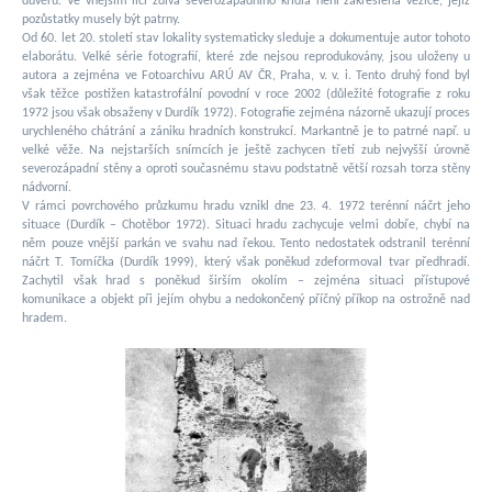
důvěru. Ve vnějším líci zdiva severozápadního křídla není zakreslena věžice, jejíž
pozůstatky musely být patrny.
Od 60. let 20. století stav lokality systematicky sleduje a dokumentuje autor tohoto
elaborátu. Velké série fotografií, které zde nejsou reprodukovány, jsou uloženy u
autora a zejména ve Fotoarchivu ARÚ AV ČR, Praha, v. v. i. Tento druhý fond byl
však těžce postižen katastrofální povodní v roce 2002 (důležité fotografie z roku
1972 jsou však obsaženy v Durdík 1972). Fotografie zejména názorně ukazují proces
urychleného chátrání a zániku hradních konstrukcí. Markantně je to patrné např. u
velké věže. Na nejstarších snímcích je ještě zachycen třetí zub nejvyšší úrovně
severozápadní stěny a oproti současnému stavu podstatně větší rozsah torza stěny
nádvorní.
V rámci povrchového průzkumu hradu vznikl dne 23. 4. 1972 terénní náčrt jeho
situace (Durdík – Chotěbor 1972). Situaci hradu zachycuje velmi dobře, chybí na
něm pouze vnější parkán ve svahu nad řekou. Tento nedostatek odstranil terénní
náčrt T. Tomíčka (Durdík 1999), který však poněkud zdeformoval tvar předhradí.
Zachytil však hrad s poněkud širším okolím – zejména situaci přístupové
komunikace a objekt při jejím ohybu a nedokončený příčný příkop na ostrožně nad
hradem.