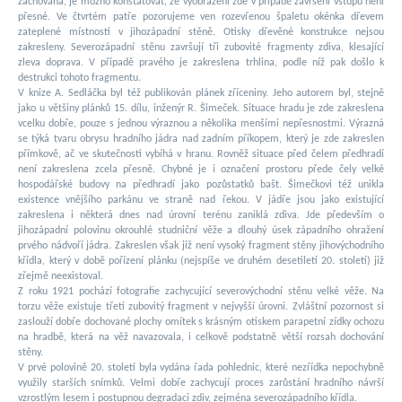
zachována, je možno konstatovat, že vyobrazení zde v případě završení vstupu není
přesné. Ve čtvrtém patře pozorujeme ven rozevřenou špaletu okénka dřevem
zateplené místnosti v jihozápadní stěně. Otisky dřevěné konstrukce nejsou
zakresleny. Severozápadní stěnu završují tři zubovité fragmenty zdiva, klesající
zleva doprava. V případě pravého je zakreslena trhlina, podle níž pak došlo k
destrukci tohoto fragmentu.
V knize A. Sedláčka byl též publikován plánek zříceniny. Jeho autorem byl, stejně
jako u většiny plánků 15. dílu, inženýr R. Šimeček. Situace hradu je zde zakreslena
vcelku dobře, pouze s jednou výraznou a několika menšími nepřesnostmi. Výrazná
se týká tvaru obrysu hradního jádra nad zadním příkopem, který je zde zakreslen
přímkově, ač ve skutečnosti vybíhá v hranu. Rovněž situace před čelem předhradí
není zakreslena zcela přesně. Chybné je i označení prostoru přede čely velké
hospodářské budovy na předhradí jako pozůstatků bašt. Šimečkovi též unikla
existence vnějšího parkánu ve straně nad řekou. V jádře jsou jako existující
zakreslena i některá dnes nad úrovní terénu zaniklá zdiva. Jde především o
jihozápadní polovinu okrouhlé studniční věže a dlouhý úsek západního ohražení
prvého nádvoří jádra. Zakreslen však již není vysoký fragment stěny jihovýchodního
křídla, který v době pořízení plánku (nejspíše ve druhém desetiletí 20. století) již
zřejmě neexistoval.
Z roku 1921 pochází fotografie zachycující severovýchodní stěnu velké věže. Na
torzu věže existuje třetí zubovitý fragment v nejvyšší úrovni. Zvláštní pozornost si
zaslouží dobře dochované plochy omítek s krásným otiskem parapetní zídky ochozu
na hradbě, která na věž navazovala, i celkově podstatně větší rozsah dochování
stěny.
V prvé polovině 20. století byla vydána řada pohlednic, které nezřídka nepochybně
využily starších snímků. Velmi dobře zachycují proces zarůstání hradního návrší
vzrostlým lesem i postupnou degradaci zdiv, zejména severozápadního křídla.