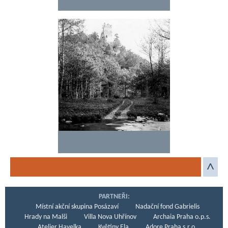
PARTNEŘI:
Místní akční skupina Posázaví
Nadační fond Gabrielis
Hrady na Malši
Villa Nova Uhřínov
Archaia Praha o.p.s.
Atelier Havelka
Květiny Ela
Adore Praha s.r.o.