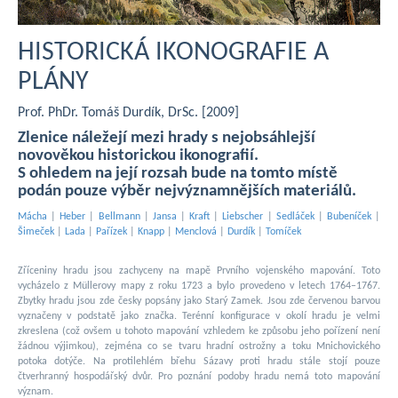
HISTORICKÁ IKONOGRAFIE A
PLÁNY
Prof. PhDr. Tomáš Durdík, DrSc. [2009]
Zlenice náležejí mezi hrady s nejobsáhlejší
novověkou historickou ikonografií.
S ohledem na její rozsah bude na tomto místě
podán pouze výběr nejvýznamnějších materiálů.
Mácha
|
Heber
|
Bellmann
|
Jansa
|
Kraft
|
Liebscher
|
Sedláček
|
Bubeníček
|
Šimeček
|
Lada
|
Pařízek
|
Knapp
|
Menclová
|
Durdík
|
Tomíček
Zříceniny hradu jsou zachyceny na mapě Prvního vojenského mapování. Toto
vycházelo z Müllerovy mapy z roku 1723 a bylo provedeno v letech 1764–1767.
Zbytky hradu jsou zde česky popsány jako Starý Zamek. Jsou zde červenou barvou
vyznačeny v podstatě jako značka. Terénní konfigurace v okolí hradu je velmi
zkreslena (což ovšem u tohoto mapování vzhledem ke způsobu jeho pořízení není
žádnou výjimkou), zejména co se tvaru hradní ostrožny a toku Mnichovického
potoka dotýče. Na protilehlém břehu Sázavy proti hradu stále stojí pouze
čtverhranný hospodářský dvůr. Pro poznání podoby hradu nemá toto mapování
význam.