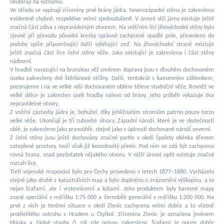
neubírají na významu.
Ve středu se vypínají zříceniny prvé brány jádra. Severozápadní stěna je zakreslena
evidentně chybně, respektive velmi zjednodušeně. V úrovni vlčí jámy existuje ještě
značná část zdiva s nepravidelným otvorem. Na vnitřním líci jihovýchodní stěny bylo
zjevně při převodu původní kresby správně zachycené vpadlé pole, převedeno do
podoby spíše připomínající další vybíhající zeď. Na jihovýchodní straně existuje
ještě značná část líce čelní stěny věže. Jako existující je zakreslena i část stěny
nádvorní.
V hradbě navazující na branskou věž směrem doprava jsou v dlouhém dochovaném
úseku zakresleny dvě štěrbinové střílny. Další, tentokrát s kamenným záklenkem,
pozorujeme i na ve velké výši dochovaném oblém tělese studniční věže. Rovněž ve
velké délce je zakreslen úsek hradby nalevo od brány. Jeho průběh vykazuje dva
nepravidelné otvory.
Z vnitřní zástavby jádra je, bohužel, díky jehličnatým stromům patrno pouze torzo
velké věže. Ukončují je tři zubovité útvary. Západní nároží, které je ve skutečnosti
oblé, je zakresleno jako pravoúhlé, stejně jako v úplnosti dochované nároží severní.
Z čelní stěny jsou ještě dochovány značné partie v okolí špalety okénka dřevem
zateplené prostory, tvoří však již konzolovitý převis. Pod ním se zdá být zachycena
rovná hrana, snad pozůstatek nějakého otvoru. V nižší úrovni opět existuje značný
rozsah líce.
Třetí vojenské mapování bylo pro Čechy provedeno v letech 1877–1880. Vycházelo
stejně jako druhé z katastrálních map a bylo doplněno o znázornění výškopisu, a to
nejen šrafami, ale i vrstevnicemi a kótami. Jeho produktem byly barevné mapy
zvané speciální v měřítku 1:75 000 a černobílé generální v měřítku 1:200 000. Na
prvé z nich je terénní situace v okolí Zlenic zachycena velmi dobře a to včetně
protilehlého ostrohu s Hradem u Čtyřkol. Zřícenina Zlenic je označena jménem
Hláska a žádné stavby či zdi zde nejsou zakresleny. Šrafami je pouze dobře