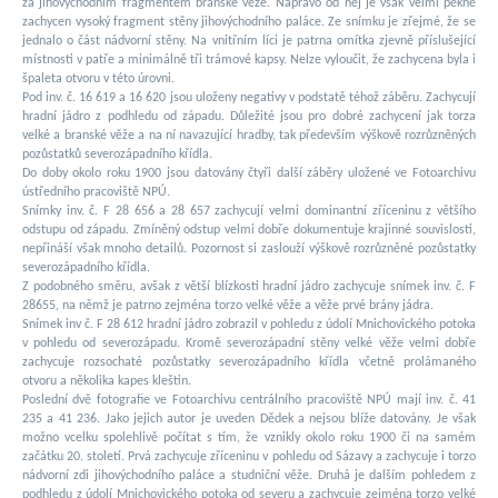
za jihovýchodním fragmentem branské věže. Napravo od něj je však velmi pěkně
zachycen vysoký fragment stěny jihovýchodního paláce. Ze snímku je zřejmé, že se
jednalo o část nádvorní stěny. Na vnitřním líci je patrna omítka zjevně příslušející
místnosti v patře a minimálně tři trámové kapsy. Nelze vyloučit, že zachycena byla i
špaleta otvoru v této úrovni.
Pod inv. č. 16 619 a 16 620 jsou uloženy negativy v podstatě téhož záběru. Zachycují
hradní jádro z podhledu od západu. Důležité jsou pro dobré zachycení jak torza
velké a branské věže a na ní navazující hradby, tak především výškově rozrůzněných
pozůstatků severozápadního křídla.
Do doby okolo roku 1900 jsou datovány čtyři další záběry uložené ve Fotoarchivu
ústředního pracoviště NPÚ.
Snímky inv. č. F 28 656 a 28 657 zachycují velmi dominantní zříceninu z většího
odstupu od západu. Zmíněný odstup velmi dobře dokumentuje krajinné souvislosti,
nepřináší však mnoho detailů. Pozornost si zaslouží výškově rozrůzněné pozůstatky
severozápadního křídla.
Z podobného směru, avšak z větší blízkosti hradní jádro zachycuje snímek inv. č. F
28655, na němž je patrno zejména torzo velké věže a věže prvé brány jádra.
Snímek inv č. F 28 612 hradní jádro zobrazil v pohledu z údolí Mnichovického potoka
v pohledu od severozápadu. Kromě severozápadní stěny velké věže velmi dobře
zachycuje rozsochaté pozůstatky severozápadního křídla včetně prolámaného
otvoru a několika kapes kleštin.
Poslední dvě fotografie ve Fotoarchivu centrálního pracoviště NPÚ mají inv. č. 41
235 a 41 236. Jako jejich autor je uveden Dědek a nejsou blíže datovány. Je však
možno vcelku spolehlivě počítat s tím, že vznikly okolo roku 1900 či na samém
začátku 20. století. Prvá zachycuje zříceninu v pohledu od Sázavy a zachycuje i torzo
nádvorní zdi jihovýchodního paláce a studniční věže. Druhá je dalším pohledem z
podhledu z údolí Mnichovického potoka od severu a zachycuje zejména torzo velké