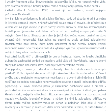
i vysoký fragment zdiva jihovýchodního palácového křídla. Na torzech velké věže,
prvé brány a navazující hradby nejsou mimo celkový obrys patrny žádné detaily.
Základní dílo A. Sedláčka (1927) doprovázejí dvě ilustrace, vzniklé nejspíše
počátkem 20. století.
První z nich je pohledem na hrad z železniční trati, tedy od západu. Hradní ostrožna
je již zcela zarostlá lesem, z něhož vyčnívají pouze torza tří staveb. Jde především o
velkou věž, na jejíž koruně je ještě patrný severní zubovitý útvar. Na severozápadní
fasádě pozorujeme okno v druhém patře a patrně i zazděný vstup o patro výše. V
nejvyšší úrovni torza jihozápadní stěny je ještě dochována oproti dnešnímu stavu
výrazně větší konzolovitá část zdiva. Na patrně ne zcela správně zakreslených
zbytcích věže prvé brány jádra nelze pozorovat žádné detaily. Koruna zbytků
západního nároží severozápadního křídla vykazuje výraznou výškovou rozrůzněnost s
velkými bloky zdiva na obou stranách.
Podstatně kvalitnější a přínosnější je druhá ilustrace, kterou je kresba Jindřicha
Bubeníčka zachycující pohled do interiéru velké věže od jihovýchodu. Torzo nádvorní
stěny zde oproti dnešnímu stavu dosahuje výrazně většího rozsahu.
V nejspodnější úrovni je zakreslen střílnovitý otvor bez dochovaných dřevěných
překladů. V jihozápadní stěně se zdá být zakreslen jakýsi líc v síle zdiva. V úrovni
prvého patra registrujeme pouze trámové kapsy v nádvorní stěně (jedna z nich je již
rozšířena do podoby nepravidelného vypadlého otvoru) a snad i jednu malou skříňku
(výklenek). V úrovni druhého patra je zakresleno dochované okno a omítka v
podstatně větším rozsahu než dnes. Na severozápadní i nádvorní stěně jsou patrna
klenební čela, nejspíše oblouková. Situace ve styku obou stěn se zdá zachycovat
negativ vytrženého klenebního žebra. V nádvorní stěně je zakreslena skříňka. Ve
třetím patře vidíme zazděný vstup na ochoz je pojednán jako oble či hrotitě
završený a v zazdívce je zakreslen další otvor. Vzhledem k tomu, že tato situace je