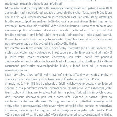
modelován rozsah hradního jádra i předhradí.
Mimořádně kvalitní fotografie z Bellmannova pražského ateliéru patrně z roku 1880
zachycuje hrad v pohledu od západu z protilehlého svahu. Torzo prvé brány jádra
zde má ve vyšší úrovni dochovánu ještě značnou část líce čelní stěny, navazující
hradba severozápadním směrem ještě dochována ve značně rozsáhlém fragmentu.
Patrno je i torzo okrouhlé studniční věže s členitou korunou. Torzo západního paláce
vykazuje oproti současnému stavu výrazně vyšší partie zdiva, jizva po navázání
hradby směrem k prvé bráně jádra není zcela jednoznačná, i když zjevně patrná.
Korunu torza velké věže završují tři zubovité útvary. Napravo od ní je za stromem
patrno vysoké torzo příčky východního palácového křídla.
Kresba Václava Jansy vzniklá pro Ottovy Čechy (Borovský (ed.) 1892) koncem 19.
století zachycuje hrad v pohledu od jihozápadu z protilehlého svahu. Hradní návrší
je ještě velmi málo zalesněno. Zachyceny jsou velmi dobře, byť poněkud
zjednodušeně, hmoty tehdy dochovaných zdiv. Pozornost si zaslouží vysoké výškově
rozrůzněné pozůstatky severozápadního křídla, v jehož čelní zdi je zakreslen
rozměrnější otvor.
Mezi lety 1892–1902 pořídil velmi kvalitní snímky zříceniny Dr. Kraft z Prahy. V
současné době jsou uloženy ve Fotoarchivu NPÚ ústřední pracoviště Praha.
Snímek inv. č. F 34 986 hrad zachycuje z údolí Mnichovického potoka v pohledu od
severu. Z lesa především vyčnívá severozápadní fasáda velké věže zakončena ještě
třemi zubovitými fragmenty zdiva. Pod nimi je patrna řada pěti trámových kapes,
další, doposud dochovaná pak leží o patro níže. Výrazně je patrna i jizva po
vytrženém ostění hrotitého okna. Ve fragmentu na spáru přizděné severovýchodní
stěny věže je pozorovatelný větší otvor. Vlevo od velké věže, bohužel za vzrostlým
stromem, vyčnívá vysoký fragment zdiva jihovýchodního palácového křídla. Před
věží se nachází výrazně v nestejné výšce dochované zdivo severozápadního křídla.