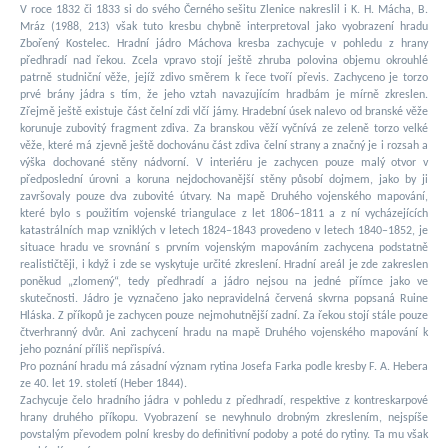
V roce 1832 či 1833 si do svého Černého sešitu Zlenice nakreslil i K. H. Mácha, B.
Mráz (1988, 213) však tuto kresbu chybně interpretoval jako vyobrazení hradu
Zbořený Kostelec. Hradní jádro Máchova kresba zachycuje v pohledu z hrany
předhradí nad řekou. Zcela vpravo stojí ještě zhruba polovina objemu okrouhlé
patrně studniční věže, jejíž zdivo směrem k řece tvoří převis. Zachyceno je torzo
prvé brány jádra s tím, že jeho vztah navazujícím hradbám je mírně zkreslen.
Zřejmě ještě existuje část čelní zdi vlčí jámy. Hradební úsek nalevo od branské věže
korunuje zubovitý fragment zdiva. Za branskou věží vyčnívá ze zeleně torzo velké
věže, které má zjevně ještě dochovánu část zdiva čelní strany a značný je i rozsah a
výška dochované stěny nádvorní. V interiéru je zachycen pouze malý otvor v
předposlední úrovni a koruna nejdochovanější stěny působí dojmem, jako by ji
završovaly pouze dva zubovité útvary. Na mapě Druhého vojenského mapování,
které bylo s použitím vojenské triangulace z let 1806–1811 a z ní vycházejících
katastrálních map vzniklých v letech 1824–1843 provedeno v letech 1840–1852, je
situace hradu ve srovnání s prvním vojenským mapováním zachycena podstatně
realističtěji, i když i zde se vyskytuje určité zkreslení. Hradní areál je zde zakreslen
poněkud „zlomený“, tedy předhradí a jádro nejsou na jedné přímce jako ve
skutečnosti. Jádro je vyznačeno jako nepravidelná červená skvrna popsaná Ruine
Hláska. Z příkopů je zachycen pouze nejmohutnější zadní. Za řekou stojí stále pouze
čtverhranný dvůr. Ani zachycení hradu na mapě Druhého vojenského mapování k
jeho poznání příliš nepřispívá.
Pro poznání hradu má zásadní význam rytina Josefa Farka podle kresby F. A. Hebera
ze 40. let 19. století (Heber 1844).
Zachycuje čelo hradního jádra v pohledu z předhradí, respektive z kontreskarpové
hrany druhého příkopu. Vyobrazení se nevyhnulo drobným zkreslením, nejspíše
povstalým převodem polní kresby do definitivní podoby a poté do rytiny. Ta mu však