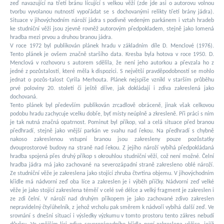
zeď navazující na třetí bránu lícující s velkou věží (zde jde asi o autorovu volnou
tvorbu vyvolanou nutností vypořádat se s dochovanými relikty třetí brány jádra).
Situace v jihovýchodním nároží jádra s podivně vedeným parkánem i vztah hradeb
ke studniční věži jsou zjevně rovněž autorovým předpokladem, stejně jako lomená
hradba mezi prvou a druhou branou jádra.
V roce 1972 byl publikován plánek hradu v základním díle D. Menclové (1976).
Tento plánek je ovšem značně staršího data. Kresba byla hotova v roce 1950. D.
Menclová v rozhovoru s autorem sdělila, že není jeho autorkou a převzala ho z
jedné z pozůstalostí, které měla k dispozici. S největší pravděpodobností se mohlo
jednat o pozůs-talost Cyrila Merhouta. Plánek nejspíše vznikl v starším průběhu
prvé poloviny 20. století či ještě dříve, jak dokládají i zdiva zakreslená jako
dochovaná.
Tento plánek byl především publikován zrcadlově obráceně, jinak však celkovou
podobu hradu zachycuje vcelku dobře, byť místy neúplně a zkresleně. Při práci s ním
je tak nutná značná opatrnost. Pominut byl příkop, val a celá situace před branou
předhradí, stejně jako vnější parkán ve svahu nad řekou. Na předhradí s chybně
nakoso zakreslenou vstupní branou jsou zakresleny pouze pozůstatky
dvouprostorové budovy na straně nad řekou. Z jejího nároží vybíhá předpokládaná
hradba spojená přes druhý příkop s okrouhlou studniční věží, což není možné. Čelní
hradba jádra má jako zachované na severozápadní straně zakresleno oblé nároží.
Ze studniční věže je zakreslena jako stojící zhruba čtvrtina objemu. V jihovýchodním
křídle má nádvorní zeď oba líce a zakreslen je i výběh příčky. Nádvorní zeď velké
věže je jako stojící zakreslena téměř v celé své délce a velký fragment je zakreslen i
ze zdi čelní. V nároží nad druhým příkopem je jako zachované zdivo zakreslen
nepravidelný čtyřúhelník, z jehož vrcholu pak směrem k nádvoří vybíhá další zeď. Ve
srovnání s dnešní situací i výsledky výzkumu v tomto prostoru tento zákres nebudí