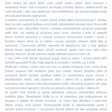
Hrad Zlenice byl velmi dobře znám malíři Josefu Ladovi, který pocházel z
nedalekých Hrusic. Stal se inspirací pro hradní zříceninu, kterou s oblibou kreslil do
svých obrázků. I když tuto skutečnost nelze přehlédnout, pro poznání podoby hradu
jeho půvabné obrázky nepřispívají.
V průběhu prvé poloviny 20. století zřejmě vznikla pěkná barevná kresba F. Pařízka,
která se stala součástí Kulíkovy série hradů, sběratelských obrázků, které firma Kulík
rozdávala svým zákazníkům. Kresba v pohledu od jihovýchodu zachycuje pozůstatky
velké věže. Její podoba je zachycena velmi věrně. Ukončují ji ještě tří zubovité
útvary. Zvláštní pozornost si zaslouží zachycení dochovaných omítek v úrovni s
hrotitým oknem, které na ve velkém rozsahu existující nádvorní stěně (kde je
zachycena i čtverhranná skříňka) odpovídá též klenebnímu čelu a tedy aplikaci
křížové klenby. Zajímavý detail přináší zachycení spodní části torza čelní stěny
působící dojmem, že zde existoval nějaký výklenek uzavřený slabší zdí.
V roce 1940 vznikl plánek signovaný Knapp, který je uložen v Archivu plánů NPÚ
ústřední pracoviště Praha. Podle popisky je proveden v měřítku cca 1:1000.
Předhradí a příkop s valem před ním jsou na plánku zachyceny zcela schématicky.
Šířkové proporce vůči hradnímu jádru jsou chybné. Situace hradního jádra je
zachycena téměř správně, poněkud chybně je zaznamenána pouze situace v
jihovýchodním nároží. Jako nadzemní zdivo s oběma líci a výběhem příčky je
zakreslena část nádvorní stěny jihovýchodního křídla. Okrouhlou studniční věž autor
zaznamenal jako fragment v rozsahu cca poloviny objemu stavby s oběma líci.
Ve spodní části stránky je zjevně zakreslena autorova rekonstrukce půdorysu
hradního jádra. Jihovýchodní křídlo je na ní zakresleno jako trojprostorové se
vstupem z nádvoří do střední místnosti. Co ovšem bylo důvodem k zakreslení
tohoto vstupu, není zřejmé. Severozápadní křídlo je rekonstruováno pouze v
rozsahu jediné místnosti. Z neznámých důvodů nádvoří při něm přepažuje příčná