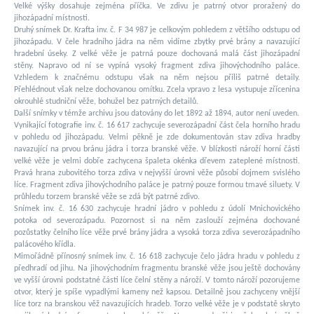
Velké výšky dosahuje zejména příčka. Ve zdivu je patrný otvor proražený do
jihozápadní místnosti.
Druhý snímek Dr. Krafta inv. č. F 34 987 je celkovým pohledem z většího odstupu od
jihozápadu. V čele hradního jádra na něm vidíme zbytky prvé brány a navazující
hradební úseky. Z velké věže je patrná pouze dochovaná malá část jihozápadní
stěny. Napravo od ní se vypíná vysoký fragment zdiva jihovýchodního paláce.
Vzhledem k značnému odstupu však na něm nejsou příliš patrné detaily.
Přehlédnout však nelze dochovanou omítku. Zcela vpravo z lesa vystupuje zřícenina
okrouhlé studniční věže, bohužel bez patrných detailů.
Další snímky v témže archivu jsou datovány do let 1892 až 1894, autor není uveden.
Vynikající fotografie inv. č. 16 617 zachycuje severozápadní část čela horního hradu
v pohledu od jihozápadu. Velmi pěkně je zde dokumentován stav zdiva hradby
navazující na prvou bránu jádra i torza branské věže. V blízkosti nároží horní části
velké věže je velmi dobře zachycena špaleta okénka dřevem zateplené místnosti.
Pravá hrana zubovitého torza zdiva v nejvyšší úrovni věže působí dojmem svislého
líce. Fragment zdiva jihovýchodního paláce je patrný pouze formou tmavé siluety. V
průhledu torzem branské věže se zdá být patrné zdivo.
Snímek inv. č. 16 630 zachycuje hradní jádro v pohledu z údolí Mnichovického
potoka od severozápadu. Pozornost si na něm zaslouží zejména dochované
pozůstatky čelního líce věže prvé brány jádra a vysoká torza zdiva severozápadního
palácového křídla.
Mimořádně přínosný snímek inv. č. 16 618 zachycuje čelo jádra hradu v pohledu z
předhradí od jihu. Na jihovýchodním fragmentu branské věže jsou ještě dochovány
ve vyšší úrovni podstatné části líce čelní stěny a nároží. V tomto nároží pozorujeme
otvor, který je spíše vypadlými kameny než kapsou. Detailně jsou zachyceny vnější
líce torz na branskou věž navazujících hradeb. Torzo velké věže je v podstatě skryto